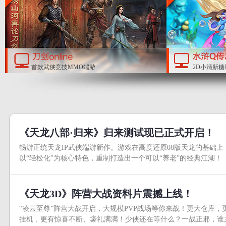
首款武侠竞技MMO端游
2D小清新
《天龙八部·归来》归来测试现已正式开启！
畅游正统天龙IP武侠端游新作。游戏在高度还原08版天龙的基础上
以“轻松化”为核心特色，重制打造出一个可以“养老”的经典江湖！
《天龙3D》阵营大战资料片震撼上线！
“凌云至尊”阵营大战开启，大规模PVP战场等你来战！更大仓库，
挂机，更有惊喜不断、壕礼满满！少侠还在等什么？一战正邪，谁