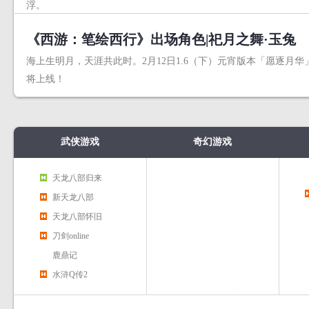
浮。
《西游：笔绘西行》出场角色|祀月之舞·玉兔
海上生明月，天涯共此时。2月12日1.6（下）元宵版本「愿逐月华
将上线！
武侠游戏
奇幻游戏
天龙八部归来
新天龙八部
天龙八部怀旧
刀剑online
鹿鼎记
水浒Q传2